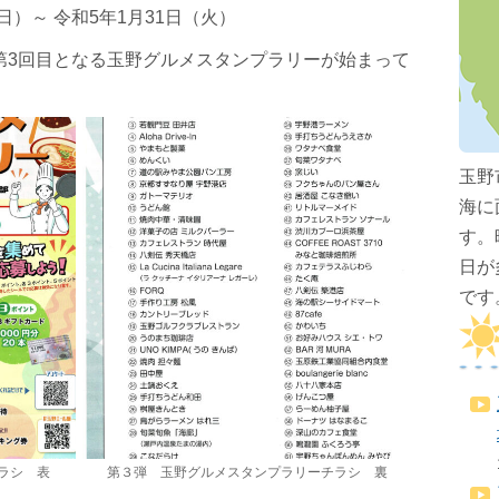
（日）～ 令和5年1月31日（火）
、第3回目となる玉野グルメスタンプラリーが始まって
玉野
海に
す。
日が
です
ラシ 表
第３弾 玉野グルメスタンプラリーチラシ 裏