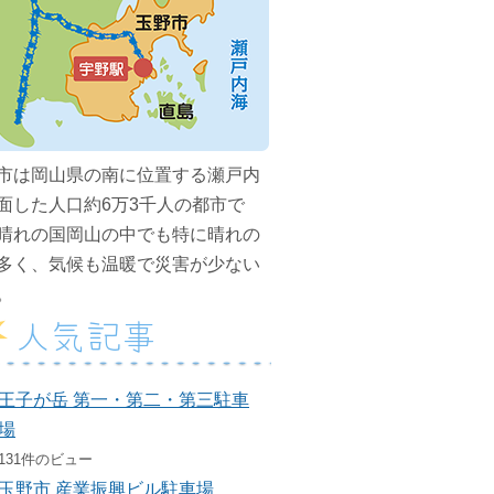
市は岡山県の南に位置する瀬戸内
面した人口約6万3千人の都市で
晴れの国岡山の中でも特に晴れの
多く、気候も温暖で災害が少ない
。
人気記事
王子が岳 第一・第二・第三駐車
場
131件のビュー
玉野市 産業振興ビル駐車場