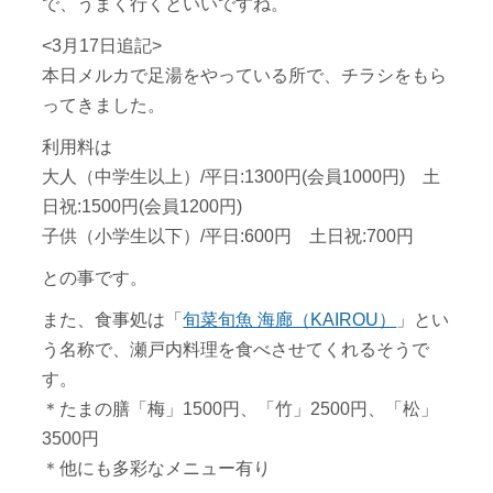
で、うまく行くといいですね。
<3月17日追記>
本日メルカで足湯をやっている所で、チラシをもら
ってきました。
利用料は
大人（中学生以上）/平日:1300円(会員1000円) 土
日祝:1500円(会員1200円)
子供（小学生以下）/平日:600円 土日祝:700円
との事です。
また、食事処は「
旬菜旬魚 海廊（KAIROU）
」とい
う名称で、瀬戸内料理を食べさせてくれるそうで
す。
＊たまの膳「梅」1500円、「竹」2500円、「松」
3500円
＊他にも多彩なメニュー有り