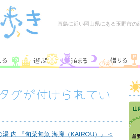
直島に近い岡山県にある玉野市の
のタグが付けられてい
湯 内 『旬菜旬魚 海廊（KAIROU）』＜