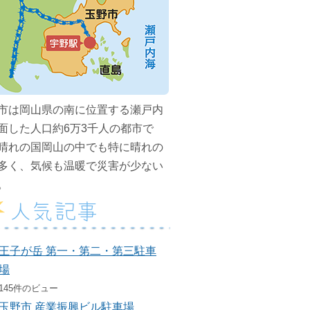
市は岡山県の南に位置する瀬戸内
面した人口約6万3千人の都市で
晴れの国岡山の中でも特に晴れの
多く、気候も温暖で災害が少ない
。
人気記事
王子が岳 第一・第二・第三駐車
場
145件のビュー
玉野市 産業振興ビル駐車場