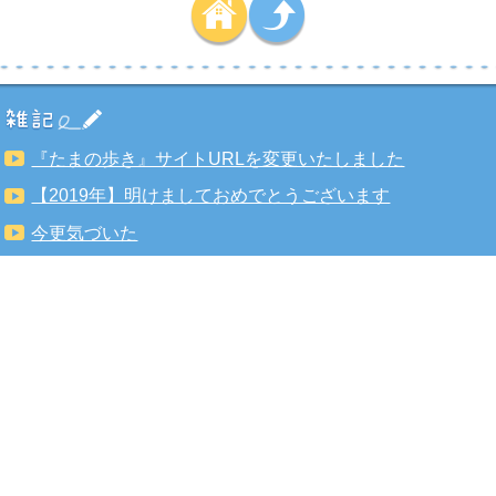
『たまの歩き』サイトURLを変更いたしました
【2019年】明けましておめでとうございます
今更気づいた
2011年に東京から岡山へ越してきた玉野市民のブログです。
玉野市の良い所を紹介できればと思っています！記事の情報
が間違ってる！内容が変わったよ！などあればお気軽にメー
ル下さい。
taglithe@gmail.com
プライバシーポリシーは
こちら
になります。