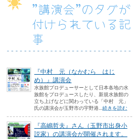
”講演会”のタグが
付けられている記
事
『中村 元（なかむら はじ
め）』講演会
水族館プロデューサーとして日本各地の水
族館をプロデュースしたり、新規水族館の
立ち上げなどに関わっている「中村 元」
氏の講演会が玉野市の宇野港...
続きを読む
『高嶋哲夫』さん（玉野市出身小
説家）の講演会が開催されます。