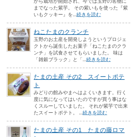
から栽培が開始され、今では玉野の名物に
までなった紫芋。 その紫いもを使った『紫
いもクッキー』を...
続きを読む
ねこたまのクランチ
玉野のお土産を開発しようというプロジェ
クトから誕生したお菓子「ねこたまのクラ
ンチ」を試食させてもらいました。 味は
「雑穀ブラック」と「...
続きを読む
たまの土産 その2 スイートポテ
ト
みどりの館みやまへはよくいきます。行く
度に気になってはいたのですが買う事はな
くスルーしていました。 それが紫芋で出来
たスイートポテト。 ...
続きを読む
たまの土産 その1 たまの藤ロマ