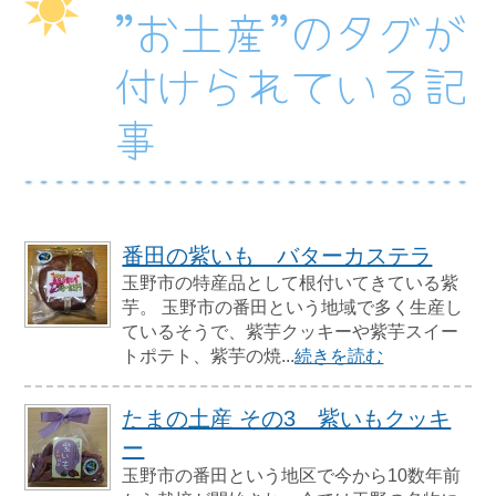
”お土産”のタグが
付けられている記
事
番田の紫いも バターカステラ
玉野市の特産品として根付いてきている紫
芋。 玉野市の番田という地域で多く生産し
ているそうで、紫芋クッキーや紫芋スイー
トポテト、紫芋の焼...
続きを読む
たまの土産 その3 紫いもクッキ
ー
玉野市の番田という地区で今から10数年前