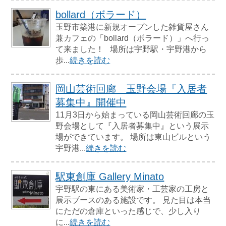
bollard（ボラード）
玉野市築港に新規オープンした雑貨屋さん
兼カフェの「bollard（ボラード）」へ行っ
て来ました！ 場所は宇野駅・宇野港から
歩...
続きを読む
岡山芸術回廊 玉野会場『入居者
募集中』開催中
11月3日から始まっている岡山芸術回廊の玉
野会場として『入居者募集中』という展示
場ができています。 場所は東山ビルという
宇野港...
続きを読む
駅東創庫 Gallery Minato
宇野駅の東にある美術家・工芸家の工房と
展示ブースのある施設です。 見た目は本当
にただの倉庫といった感じで、少し入り
に...
続きを読む